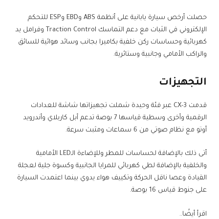
حصلت أرخص سيارة يابانية على أنظمة ABS وEBD وESP للتحكم
الإلكتروني في الثبات مع دعم التماسك Traction Control وفرامل يد
كهربائية وحساسات ركن خلفية بكاميرا بجانب وسائد هوائية للسائق
والراكب الأمامي وجانبية وستائرية.
التجهيزات
قدمت CX-3 عبر فئة وحيدة شملت تجهيزاتها شاشة للعدادات
الرقمية وأخرى وسطية قياسها 7 بوصة تدعم أبل كاربلاي وأندرويد
أوتو مع نظام صوتي من 6 سماعات ومثبت سرعة.
أتى ذلك بالإضافة لحساسات للمطر وللإضاءة الـLED الأمامية
والخلفية بالإضافة لطي كهربائي للمرايا الجانبية وكسوة جلية لعجلة
القيادة وعصا ناقل الحركة وتكييف هواء يدوي بينما اعتمدت السيارة
على جنوط قياس 16 بوصة.
اقرأ أيضًا..