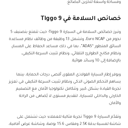
ومساحة واسعة لتخزين البضائع.
خصائص السلامة في Tiggo 9
وتبرز خصائص السلامة في السيارة Tiggo 9؛ حيث تتمتع بتصنيف 5
نجوم من Euro NCAP، وتشمل 13 وظيفة من وظائف نظام مساعدة
السائق المتطور “ADAS”، بما في ذلك مساعد الحفاظ على المسار،
ونظام مكابح الطوارئ التلقائي، ونظام تثبيت السرعة التكيفي،
بالإضافة إلى 10 وسائد هوائية.
ويوفر إطار السيارة الفولاذي المقوى أقصى درجات الحماية، بينما
يساهم التحكم الصوتي الذكي ونظام تثبيت السرعة التكيفي في تعزيز
تجربة القيادة بشكل كبير. وتتكامل تكنولوجيا الأمان مع التصميم
الخارجي والداخلي للسيارة، لتقديم مستوى لا يُضاهى من الراحة
والأمان.
وتقدّم السيارة Tiggo 9 تجربة مثالية للعملاء؛ حيث تشتمل على
شاشة لمسية بدقة 2.5K ومقاس 15.6 بوصة، وشاشة عرض أمامية،