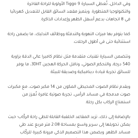
وفي الداخل، تُعطي السيارة Tiggo 9 الأولوية للراحة الفاخرة
والتكنولوجيا المتطورة. ويتميز مقعد السائق القابل للتعديل كهربائيا
في 8 اتجاهات بدعم أسفل الظهر وإعدادات الذاكرة.
كما يتوفر بها ميزات التهوية والتدفئة ووظائف التدليك، ما يضمن راحة
استثنائية حتى في أطول الرحلات.
وتتضمن السيارة تقنيات متقدمة مثل نظام كاميرا عالي الدقة بزاوية
540 درجة، والتحكم الصوتي، وناقل الحركة الهجين 3DHT، ما يوفر
للسائق تجربة قيادة ديناميكية وصديقة للبيئة.
ويقدم نظام الصوت المحيطي المكون من 14 مكبر صوت، مع مكبرات
صوت مدمجة في مساند الرأس، تجربة صوتية غامرة تُعزز من
استمتاع الركاب بكل رحلة.
بالإضافة إلى ذلك، تزيد المقاعد الخلفية القابلة للطي راحة الركّاب؛ حيث
يمكن تحويلها إلى سرير واسع بمساحة 2.08 متر مربع عند طي
مساند الظهر. ويضمن هذا التصميم الذكي مرونة كبيرة للركّاب