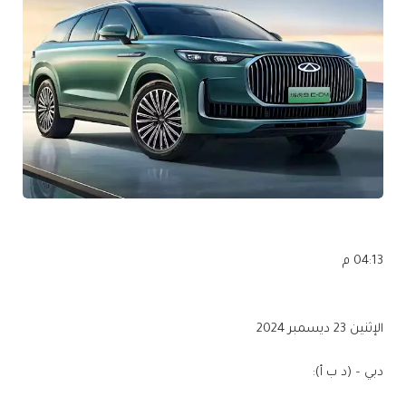
04:13 م
الإثنين 23 ديسمبر 2024
دبي – (د ب أ):