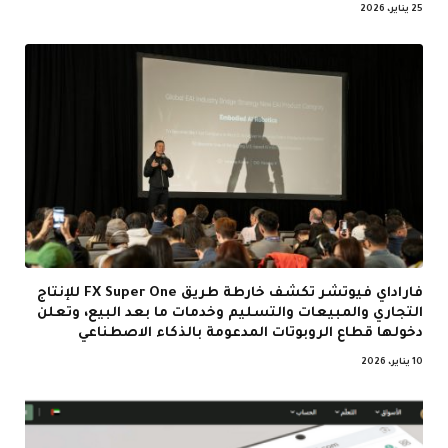
25 يناير، 2026
فاراداي فيوتشر تكشف خارطة طريق FX Super One للإنتاج
التجاري والمبيعات والتسليم وخدمات ما بعد البيع، وتعلن
دخولها قطاع الروبوتات المدعومة بالذكاء الاصطناعي
10 يناير، 2026