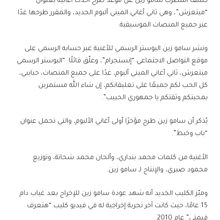
كشف المطرب سامو زين عن موعد طرح أحدث أغانيه بعنوان
“ميتعزش”، وهي ثاني أغاني الميني ألبوم الجديد، والمقرر طرحها غدًا
عبر جميع المنصات الموسيقية.
ونشر سامو زين البوستر الرسمي للأغنية عبر حسابه الرسمي على
موقع التواصل الاجتماعي “إنستجرام”، وعلّق قائلًا: “البوستر الرسمي
ميتعزش، ثاني أغاني الميني ألبوم، غدًا على جميع المنصات، حبايبي،
كل الحب لكم جميعًا على تعليقاتكم، إن شاء الله مستمرين
بمحبتكم وثقتكم يا جمهوري الحبيب”.
يُذكر أن سامو زين طرح مؤخرًا أولى أغاني الألبوم، والتي تحمل عنوان
“باب وخبط”.
الأغنية من كلمات محمد بنداري، وألحان محمد شحاتة، وتوزيع
محمود صبري، والإنتاج لـ سامو زين.
وميّز الكليب الجديد أنه شهد عودة سامو زين للإخراج بعد غياب دام
15 عامًا، حيث كانت آخر تجربة إخراجية له في فيديو كليب “هتعرف
قيمتي” عام 2010.