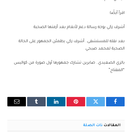
اقرأ أيضًا:
أشرف زكي يوجه رسالة دعم لأنغام بعد أزمتها الصحية
بعد نقله للمستشفى.. أشرف زكي يطمئن الجمهور على الحالة
الصحية لمحمد صبحي
بالزي الصعيدي.. صابرين تشارك جمهورها أول صورة من كواليس
“المفتاح”
فيسبوك
تويتر
بينتيريست
لينكدإن
Tumblr
البريد
الإلكترو
المقالات
ذات الصلة