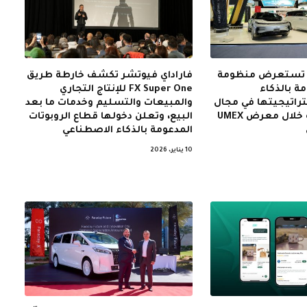
ر تستعرض منظومة
فاراداي فيوتشر تكشف خارطة طريق
ة بالذكاء
FX Super One للإنتاج التجاري
راتيجيتها في مجال
والمبيعات والتسليم وخدمات ما بعد
الروبوتات الذكية خلال معرض UMEX
البيع، وتعلن دخولها قطاع الروبوتات
المدعومة بالذكاء الاصطناعي
10 يناير، 2026