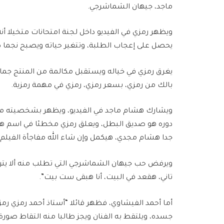
ماجد، جيهان الشماشرجي.
ويظهر رمزي في الفيديو داخل لجنة امتحانات متخيلا أن
يحصل على إعجاب الطلبة، وتتغير حياته ويصبح نجما كبي
بالك من رمزي، بسعر رمزي، رمزي في مهمة رمزية.
ويشارك هشام ماجد في الفيديو، ويظهر بشخصيته مشير
دوره هو صديق البطل، ويعلق رمزي مخطئا في اسم هشام:
جدا هشام مجدي، هيكمل وإن شاء الله مفاجأة الفيلم”
ويرفض حب جيهان الشماشرجي التي تطلب منه ألا يت
تاني، هقعد في البيت، أنا هبقى ست بيت”.
أما أحمد الفيشاوي، فظهر قائلا “أستاذ أحمد رمزي رم
جسده، ويلتقط به الفنان ويجز طالبا منه التقاط صورة