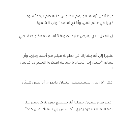
ه إذا ألقى “إفيه: هو رقم الجلوس عليه كام درجة” سوف
را في عالم الفن، وتُفتح أمامه أبواب الشهرة.
يغرق رمزي في خياله ويستقبل مكالمة من المنتج جمال العدل الذي يعرض عليه بطولة 3 أفلام دفعة واحدة: خلي
ا إلى أنه يشارك في بطولة فيلم مع أحمد رمزي، وأن
 “حبيبي إيه الأخبار، يا جماعة افتكروا الاسم ده كويس
.
ركها: “يا رمزي متسيبنيش عشان خاطري، أنا مش همثل
ز كبير قوي عندي”، معلنا أنه سيضع صورته كـ وشم على
 معه، فـ لا يتذكره رمزي: “حاسس إني شفتك قبل كده”.