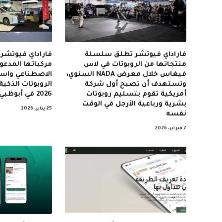
فاراداي فيوتشر تطلق سلسلة
فاراداي فيوتش
منتجاتها من الروبوتات في لاس
مركباتها المدعوم
فيغاس خلال معرض NADA السنوي،
الاصطناعي واست
وتستهدف أن تصبح أول شركة
أمريكية تقوم بتسليم روبوتات
2026 في أبوظبي
بشرية ورباعية الأرجل في الوقت
25 يناير، 2026
نفسه
7 فبراير، 2026