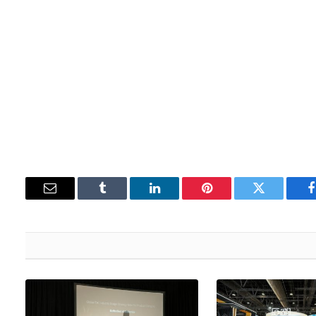
فيسبوك
تويتر
بينتيريست
لينكدإن
Tumblr
البريد
الإلكتروني