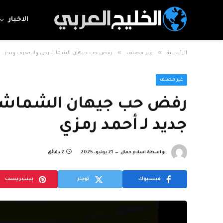
الاخبار
»
»
الرئيسية
غير مصنف
رفض حب جيهان الشماشرجي ولا يعرف ويجز.. في
غير مصنف
رفض حب جيهان الشماشرجي
جديد لـ أحمد رمزي
بواسطة
اسلام جمال
21 يونيو، 2025
2 دقائق
فيسبوك
تويتر
بينتيريست