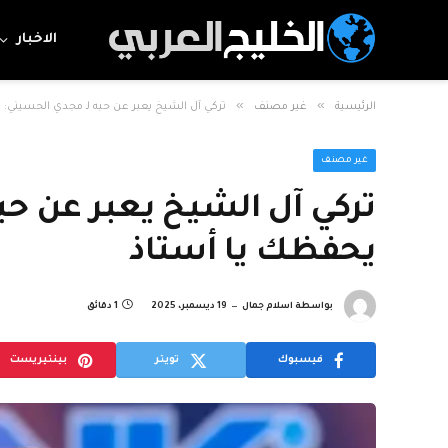
الاخبار
»
»
الرئيسية
غير مصنف
تركي آل الشيخ يعبر عن حبه لـ مجدي الحسيني: ر
غير مصنف
تركي آل الشيخ يعبر عن حبه
يحفظك يا أستاذ
بواسطة
اسلام جمال
19 ديسمبر، 2025
1 دقائق
فيسبوك
تويتر
بينتيريست