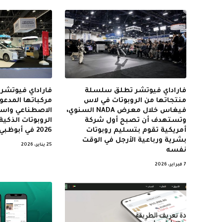
فاراداي فيوتشر تطلق سلسلة
فاراداي فيوتش
منتجاتها من الروبوتات في لاس
مركباتها المدعوم
فيغاس خلال معرض NADA السنوي،
الاصطناعي واست
وتستهدف أن تصبح أول شركة
أمريكية تقوم بتسليم روبوتات
2026 في أبوظبي
بشرية ورباعية الأرجل في الوقت
25 يناير، 2026
نفسه
7 فبراير، 2026