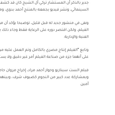
جدير بالذكر أن المستشار تركي آل الشيخ كان قد ك
السينمائي، ونشر فيديو يجمعه بالمنتج أحمد بدوي، وم
ونفى في منشور جديد له قبل قليل، توضيحا يؤكد أن موس
الفيلم، ولكن اقتصر دوره على الرعاية فقط وجاء ذلك بع
الفنية والإدارية.
وتابع “الفيلم إنتاج مصري بالكامل وتم العمل عليه 
على أنهما جزء من صناعة الفيلم أمر غير دقيق ولا ي
فيلم الست سيناريو وحوار أحمد مراد، إخراج مروان حام
وبمشاركة عدد كبير من النجوم كضيوف شرف، وبينهم: كر
أمين.