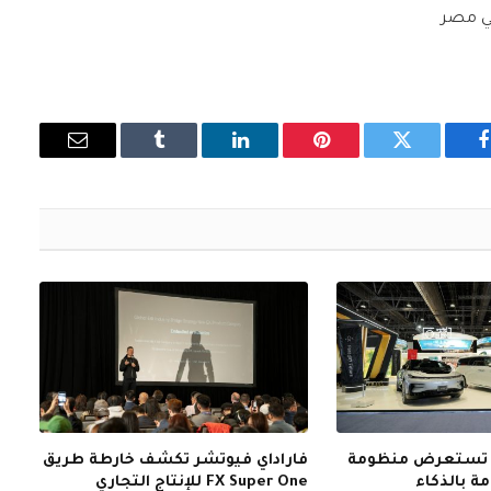
فيسبوك
تويتر
بينتيريست
لينكدإن
Tumblr
البريد
الإلكتروني
ر تستعرض منظومة
فاراداي فيوتشر تكشف خارطة طريق
ة بالذكاء
FX Super One للإنتاج التجاري