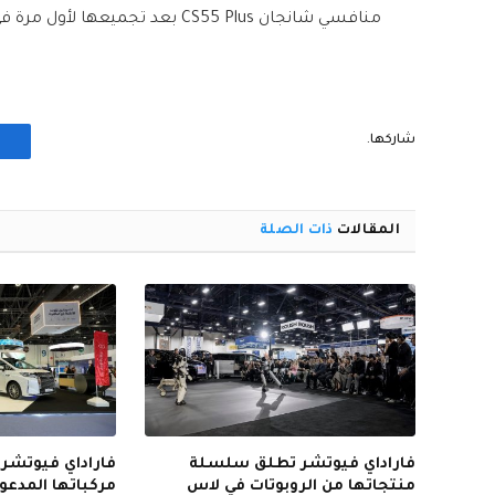
منافسي شانجان CS55 Plus بعد تجميعها لأول مرة في مصر
شاركها.
المقالات
ذات الصلة
فاراداي فيوتشر تطلق سلسلة
فاراداي فيوتش
منتجاتها من الروبوتات في لاس
مركباتها المدعوم