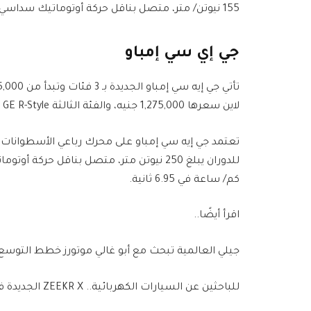
155 نيوتن/ متر، متصل بناقل حركة أوتوماتيك سداسي السرعات.
جي إي سي إمباو
لاين سعرها 1,275,000 جنيه، والفئة الثالثة GE R-Style بسعر 1,385,000 جنيه.
كم/ ساعة في 6.95 ثانية.
اقرأ أيضًا..
جيلي العالمية تبحث مع أبو غالي موتورز خطط التوسع ب
للباحثين عن السيارات الكهربائية.. ZEEKR X الجديدة في مصر بدءًا من 2.1 مليون جنيه