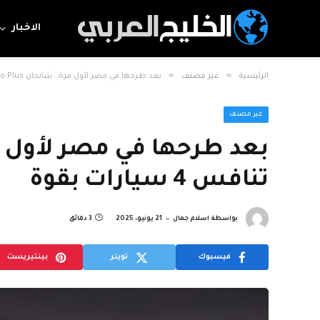
الاخبار
»
»
الرئيسية
غير مصنف
بعد طرحها في مصر لأول مرة.. شانجان Eado Plus تنافس 4 سيارات بقوة
غير مصنف
تنافس 4 سيارات بقوة
بواسطة
اسلام جمال
21 يونيو، 2025
3 دقائق
فيسبوك
تويتر
بينتيريست