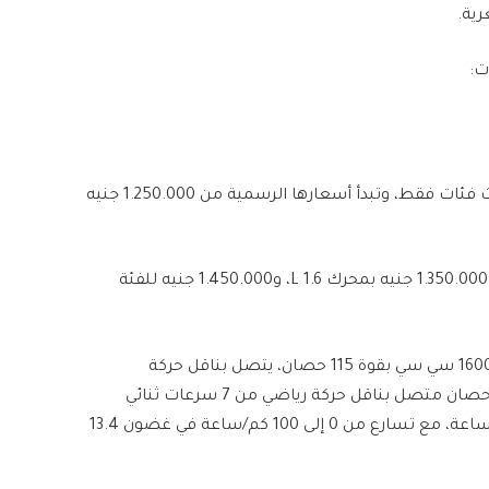
رية.
ت:
تقدم ميجان 2025 الجديدة خلال شهر مايو الجاري بثلاث فئات فقط، وتبدأ أسعارها الرسمية من 1.250.000 جنيه
أما الفئة Signature الثانية من ميجان سعرها الرسمي 1.350.000 جنيه بمحرك 1.6 L، و1.450.000 جنيه للفئة
تأتي ميجان الجديدة بنوعين من المحركات الأول سعة 1600 سي سي بقوة 115 حصان، يتصل بناقل حركة
أوتوماتيك، والثاني سعة 1300 سي سي تربو بقوة 150 حصان متصل بناقل حركة رياضي من 7 سرعات ثنائي
التعشيق Dual Clutch، وتصل لسرعة قصوى 180 كم/ساعة، مع تسارع من 0 إلى 100 كم/ساعة في غضون 13.4