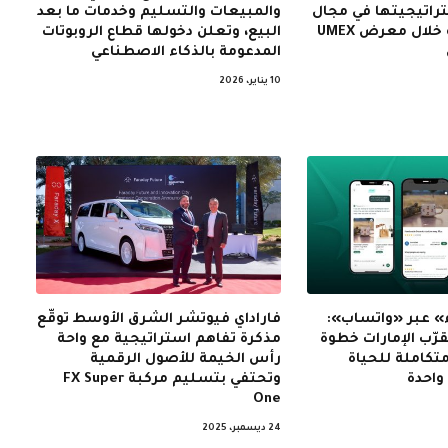
راتيجيتها في مجال
والمبيعات والتسليم وخدمات ما بعد
الروبوتات الذكية خلال معرض UMEX
البيع، وتعلن دخولها قطاع الروبوتات
المدعومة بالذكاء الاصطناعي
10 يناير، 2026
» عبر «واتساب»:
فاراداي فيوتشر الشرق الأوسط توقّع
ّب الإمارات خطوة
مذكرة تفاهم استراتيجية مع واحة
متكاملة للحياة
رأس الخيمة للأصول الرقمية
واحدة
وتحتفي بتسليم مركبة FX Super
One
24 ديسمبر، 2025