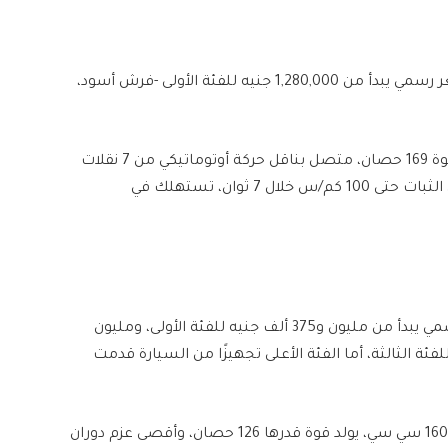
تتوفر إم جي 6 موديل 2025 بفئتين من التجهيزات بسعر رسمي يبدأ من 1,280,000 جنيه للفئة الأولى -فرش أسود،
سيارة MG6 مزودة بمحرك تربو سعة 1500 سي سي بقوة 169 حصان، متصل بناقل حركة أوتوماتيكي من 7 نقلات
يتولى دفع عجلات السيارة الأمامية ويتسارع معها من الثبات حتى 100 كم/س خلال 7 ثوان، تستهلك في
تتوفر إلنترا CN7 الجديدة في السوق المصري بسعر رسمي يبدأ من مليون و375 ألف جنيه للفئة الأولى، ومليون
ة الثانية، ومليون و 700 ألف جنيه للفئة الثالثة، أما الفئة الأعلى تجهيزًا من السيارة قدمت
تعتمد هيونداي النترا CN7 الجديدة على محرك سعته 1600 سي سي، يولد قوة قدرها 126 حصان، وأقصى عزم دوران