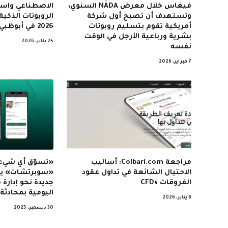
فيغاس خلال معرض NADA السنوي،
الاصطناعي واست
وتستهدف أن تصبح أول شركة
أمريكية تقوم بتسليم روبوتات
2026 في أبوظبي
بشرية ورباعية الأرجل في الوقت
25 يناير، 2026
نفسه
7 فبراير، 2026
مراجعة Colbari.com: أساليب
«تسوّق أي شيء
الاحتيال الشائعة في تداول عقود
«سوبرتشات» يقر
الفروقات CFDs
جديدة نحو إدارة 
اليومية بمحادثة 
8 يناير، 2026
30 ديسمبر، 2025