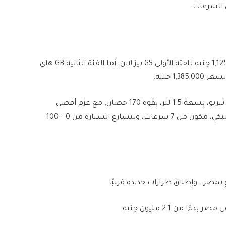
تأتي جي إيه سي إمباو الجديدة بـ 3 فئات وتبدأ من 1,125,000 جنيه للفئة الأولى GS بيز لاين، أما الفئة الثانية GB هاي
تعتمد جي إيه سي إمباو على محرك رباعي الأسطوانات تيربو، بسعة 1.5 لتر، بقوة 170 حصان، مع عزم أقصى
للدوران يبلغ 250 نيوتن متر، متصل بناقل حركة أوتوماتيكي، مكون من 7 سرعات، وتتسارع السيارة من 0 – 100
مصر.. وإطلاق طرازات جديدة قريبًا