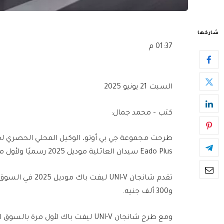
شاركها
01:37 م
السبت 21 يونيو 2025
كتب – محمد جمال:
Eado Plus سيدان العائلية موديل 2025 رسميًا ولأول مرة في السوق المحلي.
تقدم شانجان NI-V
و300 ألف جنيه.
ومع طرح شانجان UNI-V ليفت باك لأو