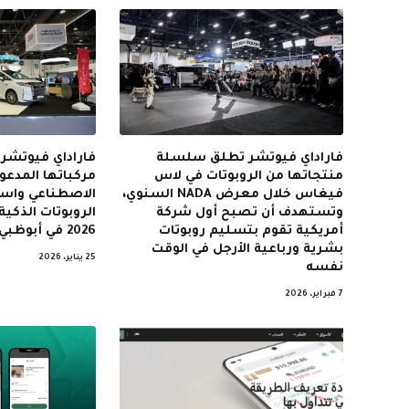
فاراداي فيوتشر تطلق سلسلة
فاراداي فيوتش
منتجاتها من الروبوتات في لاس
مركباتها المدعوم
فيغاس خلال معرض NADA السنوي،
الاصطناعي واست
وتستهدف أن تصبح أول شركة
أمريكية تقوم بتسليم روبوتات
2026 في أبوظبي
بشرية ورباعية الأرجل في الوقت
25 يناير، 2026
نفسه
7 فبراير، 2026