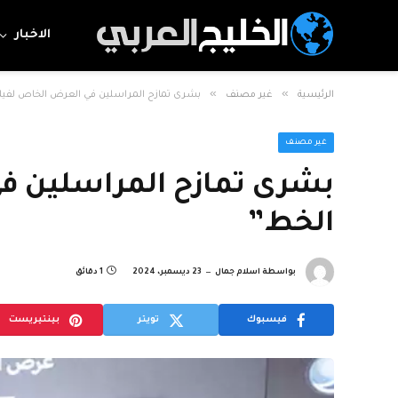
الاخبار
»
»
الرئيسية
غير مصنف
بشرى تمازح المراسلين في العرض الخاص لفيلم
غير مصنف
بشرى تمازح المراسلين في
الخط”
بواسطة
اسلام جمال
23 ديسمبر، 2024
1 دقائق
فيسبوك
تويتر
بينتيريست