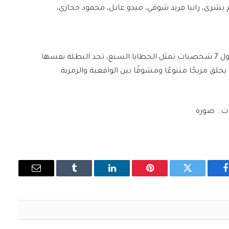
رى، رانيا فريد شوقي، ميدو عادل، محمود حجازي،
وتدور أحداث فيلم “آخر الخط” في إطار من التشويق، حول 7 شخصيات تمثل الخطايا السبع، تجد البطلة نفسها
 مزيجًا متنوعًا ومشوقًا بين الواقعية والرمزية.
ت.. صورة
فيسبوك
تويتر
بينتيريست
لينكدإن
Tumblr
البريد
الإلكتروني