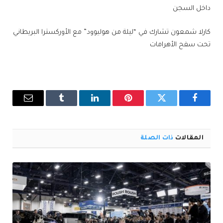
داخل السجن
كارلا شمعون تشارك في “ليلة من هوليوود” مع الأوركسترا البريطاني
تحت سفح الأهرامات
فيسبوك
تويتر
بينتيريست
لينكدإن
Tumblr
البريد
الإلكترو
المقالات
ذات الصلة