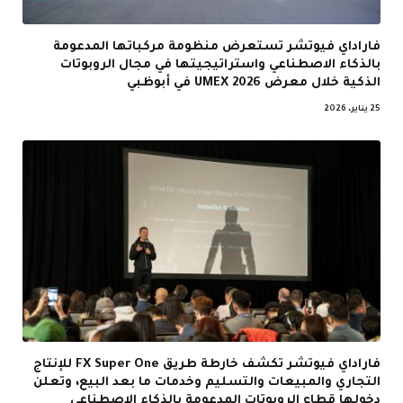
فاراداي فيوتشر تستعرض منظومة مركباتها المدعومة
بالذكاء الاصطناعي واستراتيجيتها في مجال الروبوتات
الذكية خلال معرض UMEX 2026 في أبوظبي
25 يناير، 2026
فاراداي فيوتشر تكشف خارطة طريق FX Super One للإنتاج
التجاري والمبيعات والتسليم وخدمات ما بعد البيع، وتعلن
دخولها قطاع الروبوتات المدعومة بالذكاء الاصطناعي