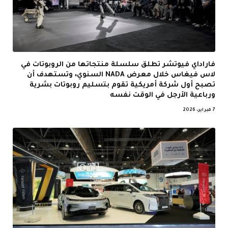
فاراداي فيوتشر تطلق سلسلة منتجاتها من الروبوتات في
لاس فيغاس خلال معرض NADA السنوي، وتستهدف أن
تصبح أول شركة أمريكية تقوم بتسليم روبوتات بشرية
ورباعية الأرجل في الوقت نفسه
7 فبراير، 2026