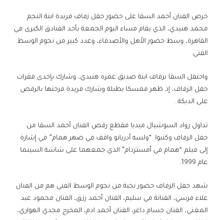
حرص الفنان أحمد السقا على حضور حفل زفاف فريدة ابنة النجم
محمد هنيدي، الذي يقام مساء اليوم الجمعة بأحد الفنادق الكبرى في
القاهرة، وسط حضور الأهل والأصدقاء، وعدد كبير من نجوم الوسط
الفني.
واحتفل السقا بزفاف ابنة صديق عمره هنيدي، وشارك بإحدى فقرات
حفل الزفاف، إذ ظهر ممسكا بطبلة وشارك فريدة فرحتها بالرقص
على الدبكة .
تداول رواد السوشيال ميديا مقطع رقص الفنان أحمد السقا من
حفل الزفاف وكتبوا: “ولسه أدريانو واقف في ضهر همام” في إشارة
إلى فيلم “همام في أمستردام” الذي جمعهما على شاشة السينما
عام 1999.
شهد حفل الزفاف حضور نخبة من نجوم الوسط الفني هم من الفنان
علاء مرسي، الفنانة مي سليم، الفنان أحمد رزق، الفنان محمود عبد
المغني، الفنان حسام داغر، الفنان أحمد ادم، المخرج مجدي الهواري،