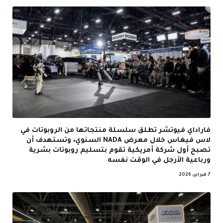
فاراداي فيوتشر تطلق سلسلة منتجاتها من الروبوتات في
لاس فيغاس خلال معرض NADA السنوي، وتستهدف أن
تصبح أول شركة أمريكية تقوم بتسليم روبوتات بشرية
ورباعية الأرجل في الوقت نفسه
7 فبراير، 2026