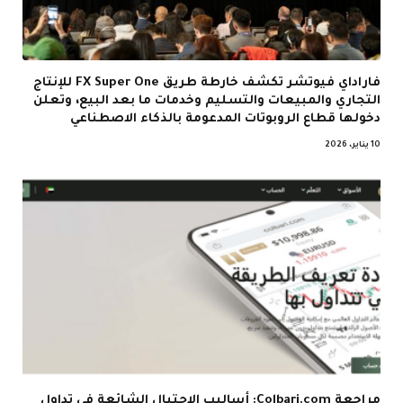
فاراداي فيوتشر تكشف خارطة طريق FX Super One للإنتاج
التجاري والمبيعات والتسليم وخدمات ما بعد البيع، وتعلن
دخولها قطاع الروبوتات المدعومة بالذكاء الاصطناعي
10 يناير، 2026
مراجعة Colbari.com: أساليب الاحتيال الشائعة في تداول