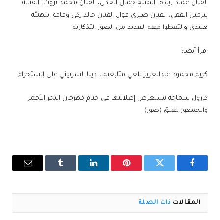
الفنان عماد زيادة، المنتج جمال العدل، الفنان محمد ثروت، الفنانة
نيرمين الفقي، الفنان صبري فواز، الفنان خالد زكي وقاموا بتهنئة
هنيدي والتقطوا معه العديد من الصور التذكارية.
اقرأ أيضا:
كريم محمود عبدالعزيز يلغي متابعته لـ دينا الشربيني على إنستجرام
كارول سماحة تستعرض إطلالتها في ختام مهرجان البحر الأحمر
والجمهور يعلق (صور)
فيسبوك
تويتر
بينتيريست
لينكدإن
Tumblr
البريد
الإلكترو
المقالات
ذات الصلة